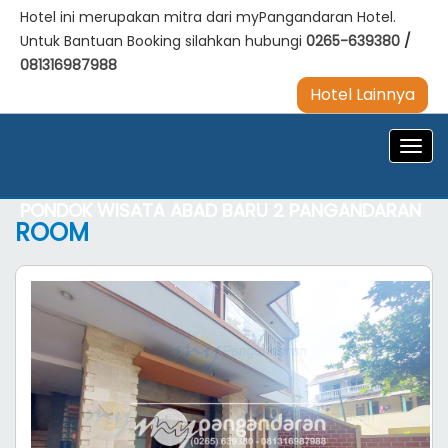
Hotel ini merupakan mitra dari myPangandaran Hotel.
Untuk Bantuan Booking silahkan hubungi
0265-639380
/
081316987988
Hotel Lainnya
Navig
PONDOK WISATA ABAD BARU 2 PANGANDARAN
ROOM