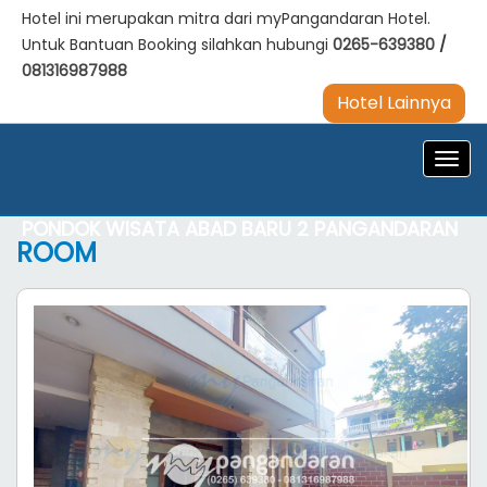
Hotel ini merupakan mitra dari myPangandaran Hotel.
Untuk Bantuan Booking silahkan hubungi
0265-639380
/
081316987988
Hotel Lainnya
Navig
PONDOK WISATA ABAD BARU 2 PANGANDARAN
ROOM