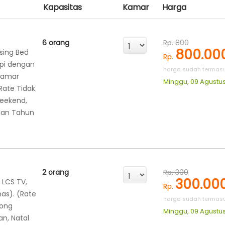
Kapasitas
Kamar
Harga
6 orang
Rp. 800
800.00
ing Bed
Rp.
api dengan
harga sudah termasu
 Kamar
Minggu, 09 Agustus
Rate Tidak
weekend,
 dan Tahun
2 orang
Rp. 300
300.00
, LCS TV,
Rp.
as). (Rate
harga sudah termasu
Long
Minggu, 09 Agustus
an, Natal